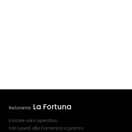
La Fortuna
Ristorante
Il locale sarà operativo:
Dal Lunedì alla Domenica a pranzo